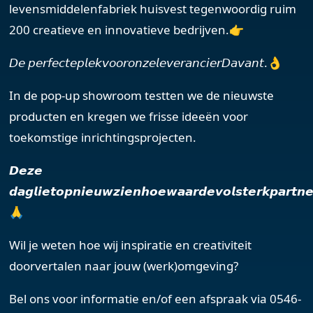
levensmiddelenfabriek huisvest tegenwoordig ruim
200 creatieve en innovatieve bedrijven.👉
𝘋𝘦 𝘱𝘦𝘳𝘧𝘦𝘤𝘵𝘦𝘱𝘭𝘦𝘬𝘷𝘰𝘰𝘳𝘰𝘯𝘻𝘦𝘭𝘦𝘷𝘦𝘳𝘢𝘯𝘤𝘪𝘦𝘳𝘋𝘢𝘷𝘢𝘯𝘵.👌
In de pop-up showroom testten we de nieuwste
producten en kregen we frisse ideeën voor
toekomstige inrichtingsprojecten.
𝘿𝙚𝙯𝙚
𝙙𝙖𝙜𝙡𝙞𝙚𝙩𝙤𝙥𝙣𝙞𝙚𝙪𝙬𝙯𝙞𝙚𝙣𝙝𝙤𝙚𝙬𝙖𝙖𝙧𝙙𝙚𝙫𝙤𝙡𝙨𝙩𝙚𝙧𝙠𝙥𝙖𝙧𝙩𝙣𝙚
🙏
Wil je weten hoe wij inspiratie en creativiteit
doorvertalen naar jouw (werk)omgeving?
Bel ons voor informatie en/of een afspraak via 0546-