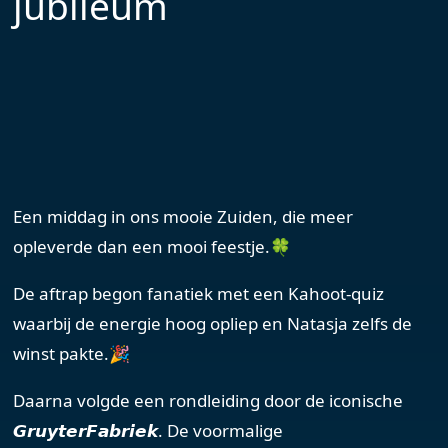
jubileum
Een middag in ons mooie Zuiden, die meer
opleverde dan een mooi feestje.🍀
De aftrap begon fanatiek met een Kahoot-quiz
waarbij de energie hoog opliep en Natasja zelfs de
winst pakte.🎉
Daarna volgde een rondleiding door de iconische
𝙂𝙧𝙪𝙮𝙩𝙚𝙧𝙁𝙖𝙗𝙧𝙞𝙚𝙠. De voormalige