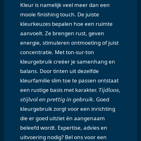
Kleur is namelijk veel meer dan een
mooie finishing touch. De juiste
kleurkeuzes bepalen hoe een ruimte
aanvoelt. Ze brengen rust, geven
energie, stimuleren ontmoeting of juist
concentratie. Met ton-sur-ton
kleurgebruik creëer je samenhang en
balans. Door tinten uit dezelfde
kleurfamilie slim toe te passen ontstaat
een rustige basis met karakter. 𝘛𝘪𝘫𝘥𝘭𝘰𝘰𝘴,
𝘴𝘵𝘪𝘫𝘭𝘷𝘰𝘭 𝘦𝘯 𝘱𝘳𝘦𝘵𝘵𝘪𝘨 𝘪𝘯 𝘨𝘦𝘣𝘳𝘶𝘪𝘬. Goed
kleurgebruik zorgt voor een inrichting
die er goed uitziet én aangenaam
beleefd wordt. Expertise, advies en
uitvoering nodig? Bel ons voor een