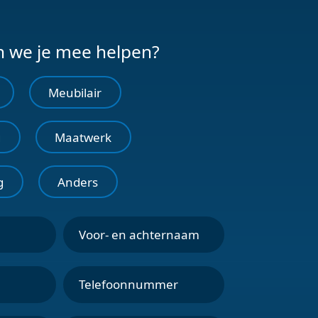
 we je mee helpen?
Meubilair
g
Maatwerk
g
Anders