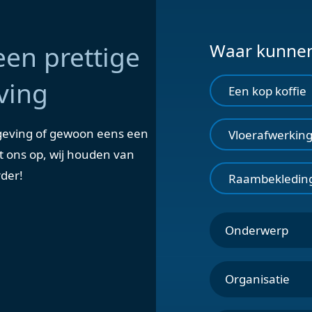
een prettige
Waar kunnen
ving
Een kop koffie
geving of gewoon eens een
Vloerafwerkin
t ons op, wij houden van
rder!
Raambekledin