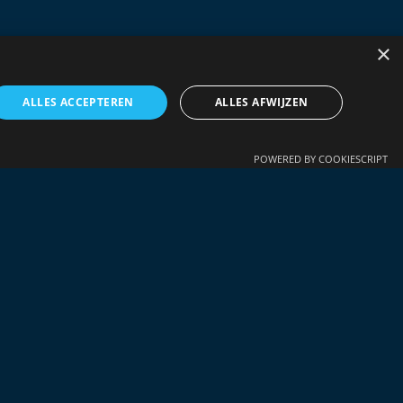
×
ALLES ACCEPTEREN
ALLES AFWIJZEN
POWERED BY COOKIESCRIPT
rden gebruikt zonder de strikt noodzakelijke cookies.
t als een anonieme sessie-identificatie.