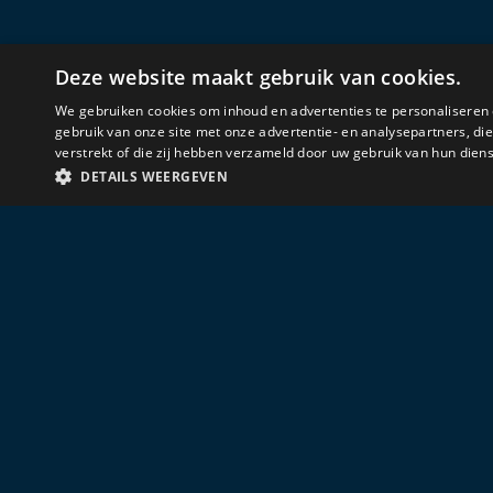
Deze website maakt gebruik van cookies.
We gebruiken cookies om inhoud en advertenties te personaliseren 
gebruik van onze site met onze advertentie- en analysepartners, d
verstrekt of die zij hebben verzameld door uw gebruik van hun diens
DETAILS WEERGEVEN
STRIKT NOODZAKELIJK
PRESTATIE
TAR
Strikt noodzakelijke cookies maken de kernfunctionaliteiten van de websit
Naam
Aanbieder
/
Domein
Vervaldatum
Omsc
Altijd welkom voor 
CraftSessionId
Sessie
Deze
Pixel & Tonic Inc.
www.delmar.nl
CRAFT_CSRF_TOKEN
Sessie
Deze
Cloudflare Inc.
Je vindt ons aan de Lutkeberg 69 in Geest
www.delmar.nl